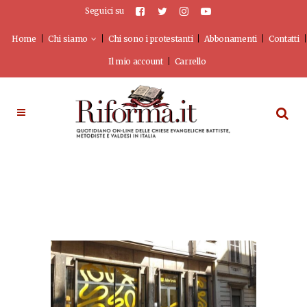
Seguici su
Home
Chi siamo
Chi sono i protestanti
Abbonamenti
Contatti
Il mio account
Carrello