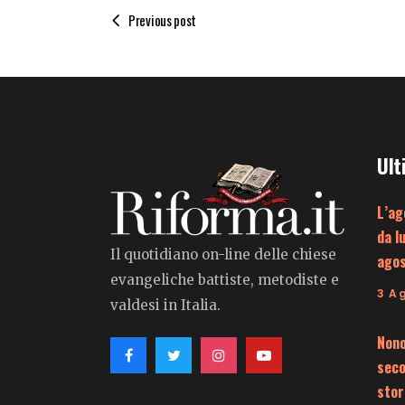
Previous post
Ult
L’ag
da l
Il quotidiano on-line delle chiese
ago
evangeliche battiste, metodiste e
3 A
valdesi in Italia.
Nono
seco
stor