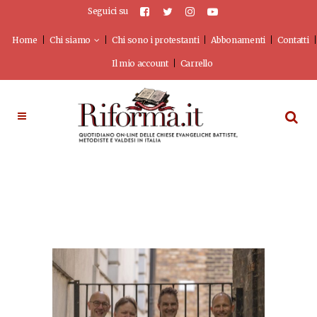
Seguici su
Home
Chi siamo
Chi sono i protestanti
Abbonamenti
Contatti
Il mio account
Carrello