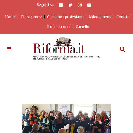
Seguici su
Home
Chi siamo
Chi sono i protestanti
Abbonamenti
Contatti
Il mio account
Carrello