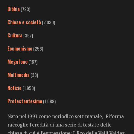
Bibbia
(723)
Chiese e società
(2.030)
Cultura
(397)
Ecumenismo
(256)
Megafono
(167)
Multimedia
(38)
Notizie
(1.950)
Protestantesimo
(1.089)
Nato nel 1993 come periodico settimanale, Riforma
raccoglie l’eredità di una serie di testate delle
chiese di cui è l’espressione: L’Eco delle Valli Valdesi