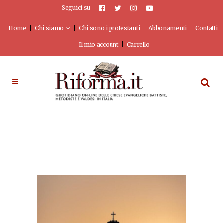
Seguici su
Home
Chi siamo
Chi sono i protestanti
Abbonamenti
Contatti
Il mio account
Carrello