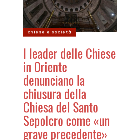
chiese e società
I leader delle Chiese
in Oriente
denunciano la
chiusura della
Chiesa del Santo
Sepolcro come «un
grave precedente»