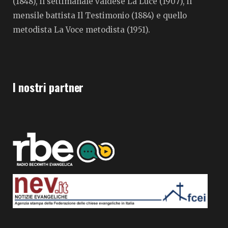
(1848), il settimanale valdese La Luce (1907), il
mensile battista Il Testimonio (1884) e quello
metodista La Voce metodista (1951).
I nostri partner