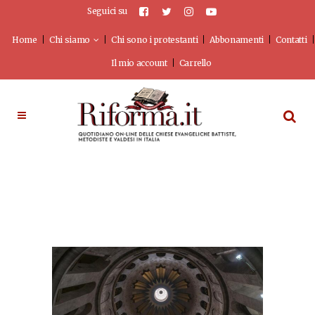
Seguici su
Home
Chi siamo
Chi sono i protestanti
Abbonamenti
Contatti
Il mio account
Carrello