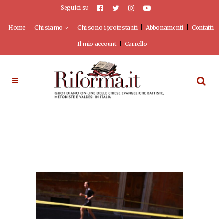
Seguici su
Home
Chi siamo
Chi sono i protestanti
Abbonamenti
Contatti
Il mio account
Carrello