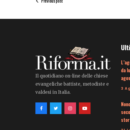
Previous post
Ult
L’ag
da l
Il quotidiano on-line delle chiese
ago
evangeliche battiste, metodiste e
3 A
valdesi in Italia.
Nono
seco
stor