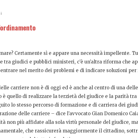
i
l’ordinamento
formare? Certamente sì e appare una necessità impellente. Tu
 tra giudici e pubblici ministeri, c’è un’altra riforma che a
i entrare nel merito dei problemi e di indicare soluzioni pe
lle carriere non è di oggi ed è anche al centro di una delle
o è quello di realizzare la terzietà del giudice e la parità t
eguito lo stesso percorso di formazione e di carriera dei giu
arazione delle carriere – dice l’avvocato Gian Domenico Caiaz
tà non più affidate alla sola virtù personale del giudice, ma
mentale, che rassicurerà maggiormente il cittadino, sottrae