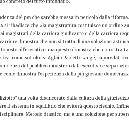
o concreto del tutto infondati».
pendenza del pm che sarebbe messa in pericolo dalla riforma
o 104 si ribadisce che «la magistratura costituisce un ordine
 magistrati della carriera giudicante e della carriera requi
 carriere dimostra che non si tratta di una soluzione astrus
ottoposto all’esecutivo, ma questo dimostra che non si tratta
ica, come sottolinea Aglaia Paoletti Langé, caporedattric
ndenza del pubblico ministero dall’esecutivo e separazione 
 come dimostra l’esperienza della più giovane democrazia 
iziotto” una volta disancorato dalla cultura della giurisdiz
ere il sistema in equilibrio che eviterà questo rischio. Infi
isciplinare. Metodo drastico, ma è una soluzione per super