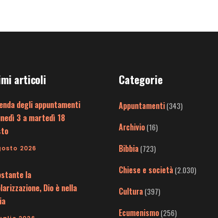
imi articoli
Categorie
enda degli appuntamenti
Appuntamenti
(343)
unedì 3 a martedì 18
Archivio
(16)
sto
Bibbia
(723)
gosto 2026
Chiese e società
(2.030)
stante la
larizzazione, Dio è nella
Cultura
(397)
ia
Ecumenismo
(256)