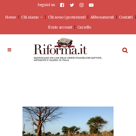
Seguici su
Home
Chi siamo
Chi sono i protestanti
Abbonamenti
Contatti
Il mio account
Carrello