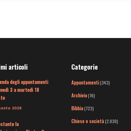
imi articoli
Categorie
enda degli appuntamenti
Appuntamenti
(343)
unedì 3 a martedì 18
Archivio
(16)
sto
Bibbia
(723)
gosto 2026
Chiese e società
(2.030)
stante la