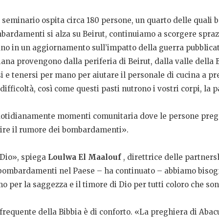
 il seminario ospita circa 180 persone, un quarto delle quali
bombardamenti si alza su Beirut, continuiamo a scorgere spraz
no in un aggiornamento sull’impatto della guerra pubblicato
stiana provengono dalla periferia di Beirut, dalla valle dell
si e tenersi per mano per aiutare il personale di cucina a pr
ifficoltà, così come questi pasti nutrono i vostri corpi, la pa
 quotidianamente momenti comunitaria dove le persone prega
tire il rumore dei bombardamenti».
 Dio», spiega
Loulwa El Maalouf
, direttrice delle partners
ombardamenti nel Paese – ha continuato – abbiamo bisogno 
 per la saggezza e il timore di Dio per tutti coloro che son
 frequente della Bibbia è di conforto. «La preghiera di Abacuc