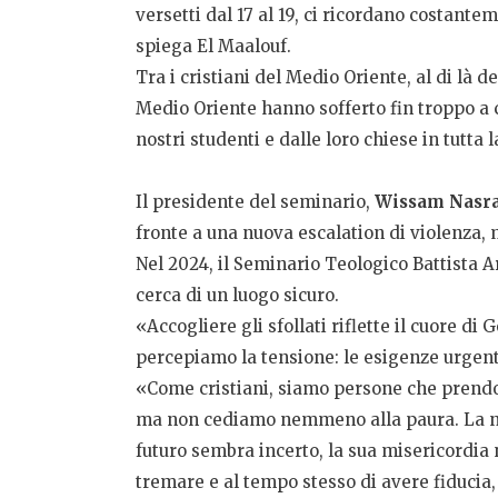
versetti dal 17 al 19, ci ricordano costante
spiega El Maalouf.
Tra i cristiani del Medio Oriente, al di là de
Medio Oriente hanno sofferto fin troppo a c
nostri studenti e dalle loro chiese in tutt
Il presidente del seminario,
Wissam Nasra
fronte a una nuova escalation di violenza, 
Nel 2024, il
Seminario Teologico Battista A
cerca di un luogo sicuro.
«Accogliere gli sfollati riflette il cuore d
percepiamo la tensione: le esigenze urgenti
«Come cristiani, siamo persone che prendon
ma non cediamo nemmeno alla paura. La nost
futuro sembra incerto, la sua misericordia n
tremare e al tempo stesso di avere fiducia