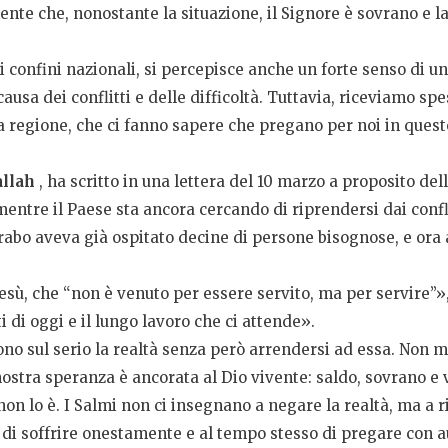
mente che, nonostante la situazione, il Signore è sovrano e l
i confini nazionali, si percepisce anche un forte senso di unità
ausa dei conflitti e delle difficoltà. Tuttavia, riceviamo s
a la regione, che ci fanno sapere che pregano per noi in ques
llah
, ha scritto in una lettera del 10 marzo a proposito de
mentre il Paese sta ancora cercando di riprendersi dai confl
rabo
aveva già ospitato decine di persone bisognose, e ora a
i Gesù, che “non è venuto per essere servito, ma per servire
 di oggi e il lungo lavoro che ci attende».
o sul serio la realtà senza però arrendersi ad essa. Non m
ra speranza è ancorata al Dio vivente: saldo, sovrano e vi
on lo è. I Salmi non ci insegnano a negare la realtà, ma a r
, di soffrire onestamente e al tempo stesso di pregare con 