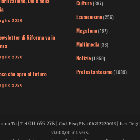
larizzazione, Dio è nella
Cultura
(397)
ia
Ecumenismo
(256)
uglio 2026
Megafono
(167)
ewsletter di Riforma va in
Multimedia
(38)
nza
uglio 2026
Notizie
(1.950)
Protestantesimo
(1.089)
uoco che apre al futuro
uglio 2026
011 655 278
Torino To | Tel
| Cod. Fisc/P.Iva
06212220013
| Iscr. Reg
51.000,00 int. vers.