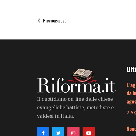
Previous post
Ult
L’ag
da l
Il quotidiano on-line delle chiese
ago
evangeliche battiste, metodiste e
3 A
valdesi in Italia.
Nono