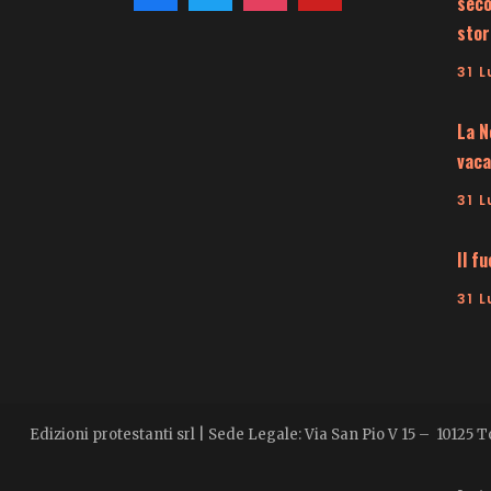
seco
stor
31 L
La N
vaca
31 L
Il f
31 L
Edizioni protestanti srl | Sede Legale: Via San Pio V 15 – 10125 