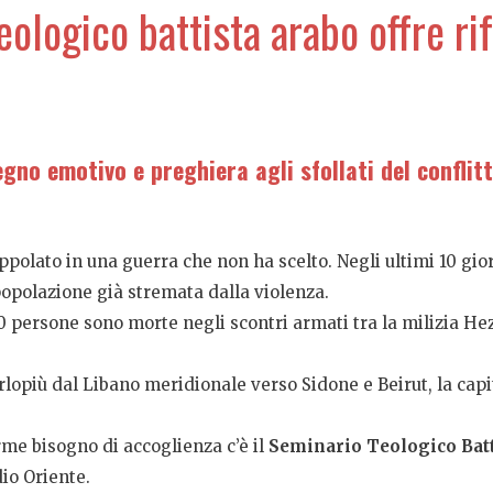
eologico battista arabo offre ri
gno emotivo e preghiera agli sfollati del conflitt
ppolato in una guerra che non ha scelto. Negli ultimi 10 giorn
popolazione già stremata dalla violenza.
0 persone sono morte negli scontri armati tra la milizia Hezb
lopiù dal Libano meridionale verso Sidone e Beirut, la capi
me bisogno di accoglienza c’è il
Seminario Teologico Batt
dio Oriente.