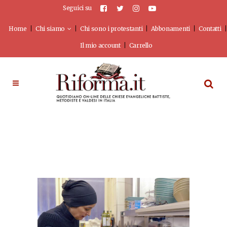
Seguici su
Home
Chi siamo
Chi sono i protestanti
Abbonamenti
Contatti
Il mio account
Carrello