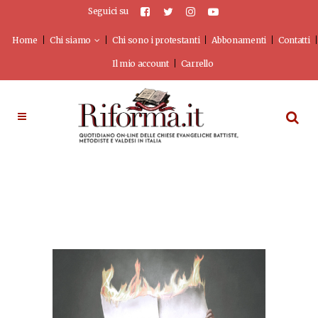
Seguici su
Home
Chi siamo
Chi sono i protestanti
Abbonamenti
Contatti
Il mio account
Carrello