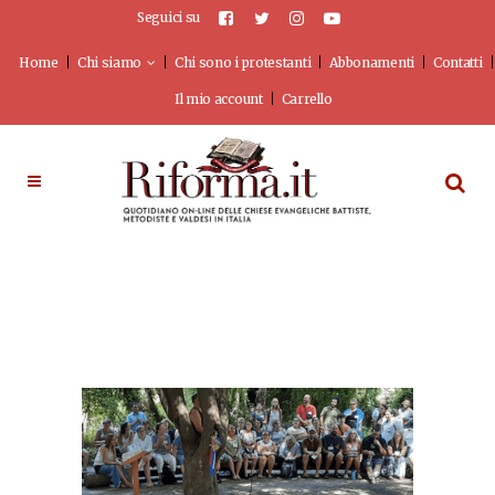
Seguici su
Home
Chi siamo
Chi sono i protestanti
Abbonamenti
Contatti
Il mio account
Carrello