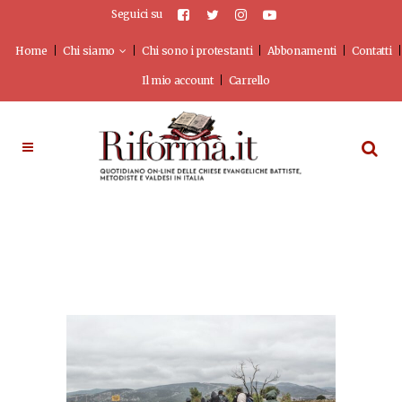
Seguici su
Home
Chi siamo
Chi sono i protestanti
Abbonamenti
Contatti
Il mio account
Carrello