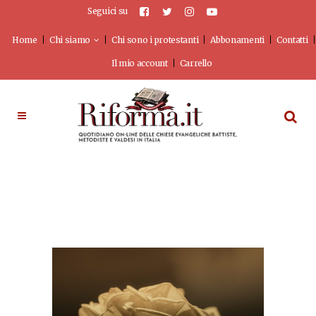
Seguici su
Home
Chi siamo
Chi sono i protestanti
Abbonamenti
Contatti
Il mio account
Carrello