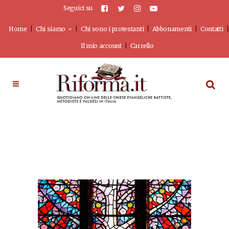
Seguici su
Home
Chi siamo
Chi sono i protestanti
Abbonamenti
Contatti
Il mio account
Carrello