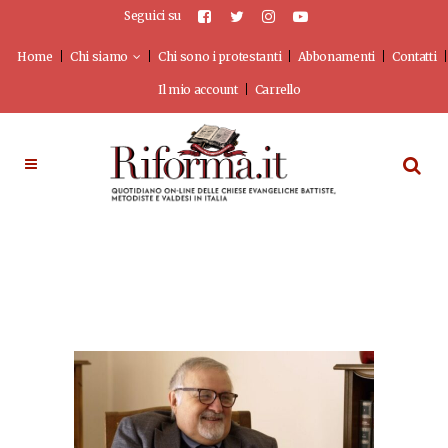
Seguici su
Home
Chi siamo
Chi sono i protestanti
Abbonamenti
Contatti
Il mio account
Carrello