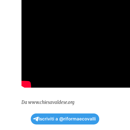
Da www.chiesavaldese.org
Iscriviti a @riformaecovalli