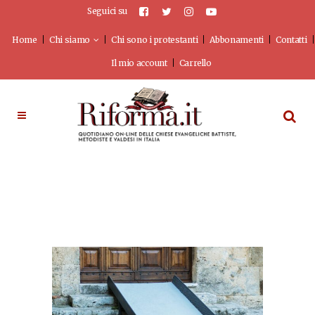
Seguici su
Home
Chi siamo
Chi sono i protestanti
Abbonamenti
Contatti
Il mio account
Carrello