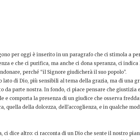
gono per oggi è inserito in un paragrafo che ci stimola a pe
enza e che ci purifica, ma anche ci dona speranza, ci indica 
donare, perché “il Signore giudicherà il suo popolo”.
ato di Dio, più sensibili al tema della grazia, ma di una g
o da parte nostra. In fondo, ci piace pensare che giustizia
nale e comporta la presenza di un giudice che osserva fredd
a, quella della dolcezza, dell’accoglienza, e in qualche mod
ia, ci dice altro: ci racconta di un Dio che sente il nostro pi