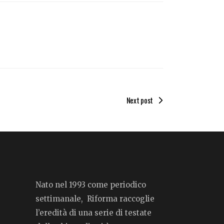
Next post
Nato nel 1993 come periodico
settimanale, Riforma raccoglie
l’eredità di una serie di testate