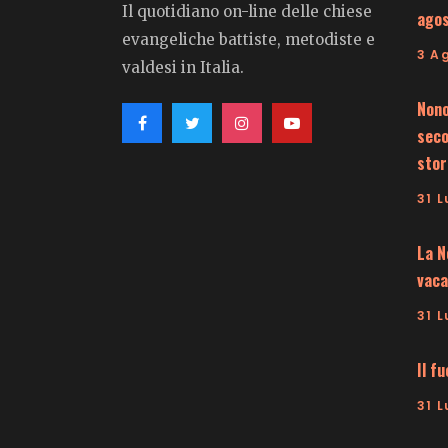
Il quotidiano on-line delle chiese
ago
evangeliche battiste, metodiste e
3 A
valdesi in Italia.
Nono
seco
stor
31 L
La N
vaca
31 L
Il f
31 L