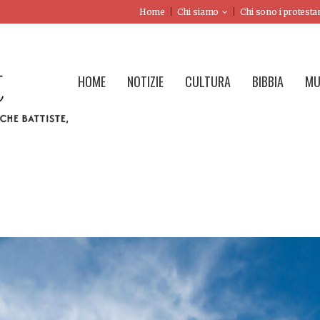
Home
Chi siamo
Chi sono i protesta
HOME
NOTIZIE
CULTURA
BIBBIA
MU