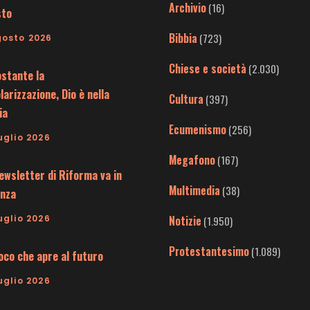
Archivio
(16)
sto
Bibbia
(723)
gosto 2026
Chiese e società
(2.030)
stante la
larizzazione, Dio è nella
Cultura
(397)
ia
Ecumenismo
(256)
uglio 2026
Megafono
(167)
ewsletter di Riforma va in
Multimedia
(38)
nza
uglio 2026
Notizie
(1.950)
Protestantesimo
(1.089)
uoco che apre al futuro
uglio 2026