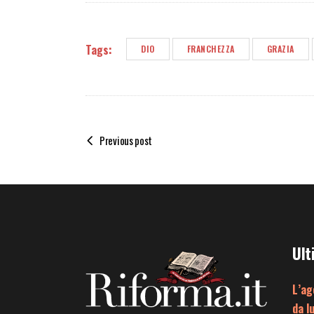
Tags:
DIO
FRANCHEZZA
GRAZIA
Previous post
Ult
L’ag
da l