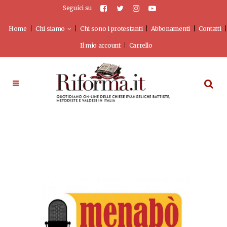
Seguici su
Home
Chi siamo
Chi sono i protestanti
Abbonamenti
Contatti
Il mio account
Carrello