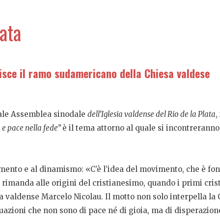
lata
nisce il ramo sudamericano della Chiesa valdese
nuale Assemblea sinodale
dell’Iglesia valdense del Rio de la Plata
,
 e pace nella fede”
è il tema attorno al quale si incontrerann
nto e al dinamismo: «C’è l’idea del movimento, che è fo
rimanda alle origini del cristianesimo, quando i primi crist
ia valdense Marcelo Nicolau. Il motto non solo interpella la
uazioni che non sono di pace né di gioia, ma di disperazion