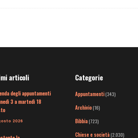
imi articoli
Categorie
enda degli appuntamenti
Appuntamenti
(343)
unedì 3 a martedì 18
Archivio
(16)
sto
Bibbia
(723)
gosto 2026
Chiese e società
(2.030)
stante la