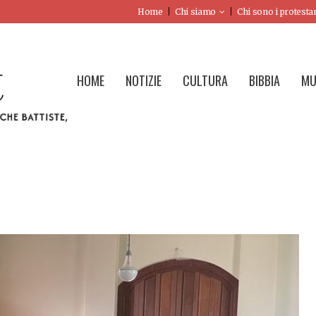
Home
Chi siamo
Chi sono i protesta
HOME
NOTIZIE
CULTURA
BIBBIA
MU