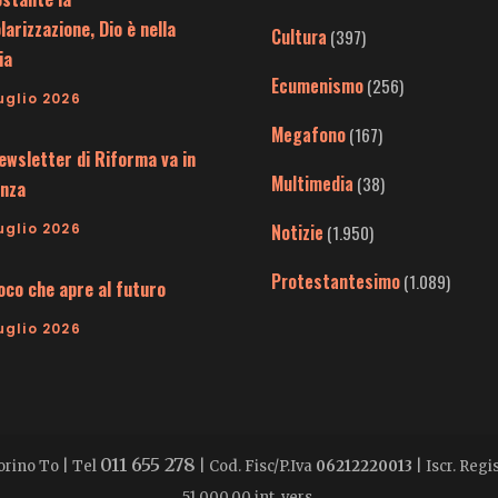
larizzazione, Dio è nella
Cultura
(397)
ia
Ecumenismo
(256)
uglio 2026
Megafono
(167)
ewsletter di Riforma va in
Multimedia
(38)
nza
uglio 2026
Notizie
(1.950)
Protestantesimo
(1.089)
uoco che apre al futuro
uglio 2026
011 655 278
Torino To | Tel
| Cod. Fisc/P.Iva
06212220013
| Iscr. Reg
51.000,00 int. vers.