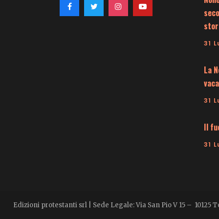
seco
stor
31 L
La N
vaca
31 L
Il f
31 L
Edizioni protestanti srl | Sede Legale: Via San Pio V 15 – 10125 