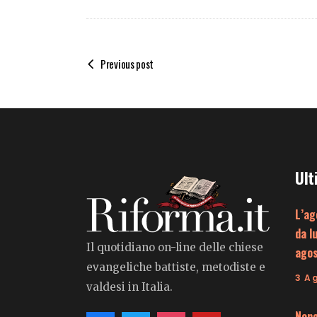
Previous post
Ult
L’ag
da l
Il quotidiano on-line delle chiese
ago
evangeliche battiste, metodiste e
3 A
valdesi in Italia.
Nono