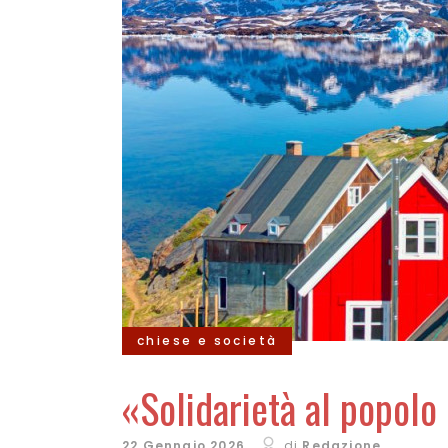
chiese e società
«Solidarietà al popolo
22 Gennaio 2026
di
Redazione