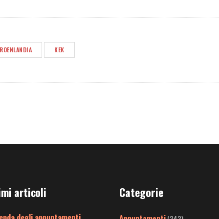
ROENLANDIA
KEK
imi articoli
Categorie
enda degli appuntamenti
Appuntamenti
(343)