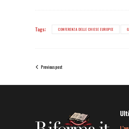
Tags:
CONFERENZA DELLE CHIESE EUROPEE
G
Previous post
Ult
L’ag