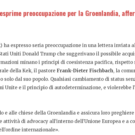
 esprime preoccupazione per la Groenlandia, affer
) ha espresso seria preoccupazione in una lettera inviata a
Stati Uniti Donald Trump che suggerivano il possibile acquis
ermazioni minano i principi di coesistenza pacifica, rispett
rale della Kek, il pastore
Frank-Dieter Fischbach
, la comu
 solo dal suo popolo. Qualsiasi cambiamento di status senza
ni Unite e il principio di autodeterminazione, e violerebbe l’
 e alle chiese della Groenlandia e assicura loro preghiere pe
attività di advocacy all’interno dell’Unione Europea e a co
dell’ordine internazionale».