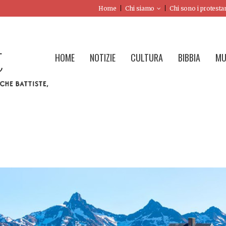
Home
Chi siamo
Chi sono i protesta
HOME
NOTIZIE
CULTURA
BIBBIA
MU