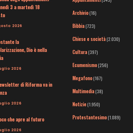
unedì 3 a martedì 18
Archivio
(16)
sto
Bibbia
(723)
gosto 2026
Chiese e società
(2.030)
stante la
larizzazione, Dio è nella
Cultura
(397)
ia
Ecumenismo
(256)
uglio 2026
Megafono
(167)
ewsletter di Riforma va in
Multimedia
(38)
nza
uglio 2026
Notizie
(1.950)
Protestantesimo
(1.089)
uoco che apre al futuro
uglio 2026