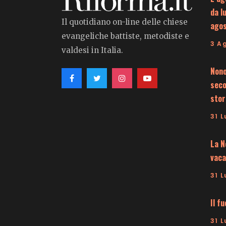
da l
Il quotidiano on-line delle chiese
ago
evangeliche battiste, metodiste e
3 A
valdesi in Italia.
Nono
seco
stor
31 L
La N
vaca
31 L
Il f
31 L