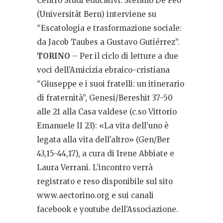
Centro Studi educativi. Stefano De Feo
(Universität Bern) interviene su
“Escatologia e trasformazione sociale:
da Jacob Taubes a Gustavo Gutiérrez”.
TORINO
– Per il ciclo di letture a due
voci dell’Amicizia ebraico-cristiana
“Giuseppe e i suoi fratelli: un itinerario
di fraternità”, Genesi/Bereshit 37-50
alle 21 alla Casa valdese (c.so Vittorio
Emanuele II 23): «La vita dell’uno è
legata alla vita dell’altro» (Gen/Ber
43,15-44,17), a cura di Irene Abbiate e
Laura Verrani. L’incontro verrà
registrato e reso disponibile sul sito
www.aectorino.org e sui canali
facebook e youtube dell’Associazione.