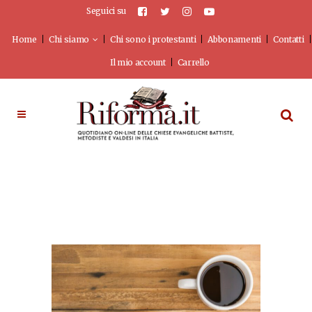
Seguici su
Home
Chi siamo
Chi sono i protestanti
Abbonamenti
Contatti
Il mio account
Carrello