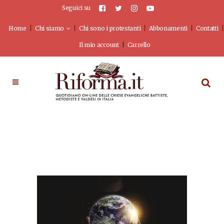
Seguici su
Home
Chi siamo
Chi sono i protestanti
Abbonamenti
Contatti
Il mio account
Carrello