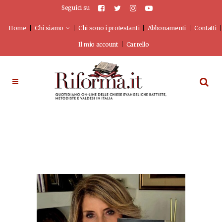
Seguici su
Home
Chi siamo
Chi sono i protestanti
Abbonamenti
Contatti
Il mio account
Carrello