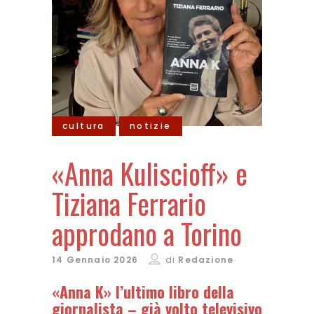
cultura
notizie
«Anna Kuliscioff» e
Tiziana Ferrario
approdano a Torino
14 Gennaio 2026
di
Redazione
«Anna K» l’ultimo libro della
giornalista – già volto televisivo