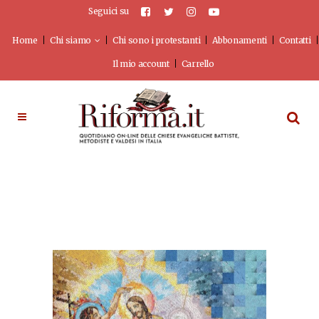
Seguici su
Home
Chi siamo
Chi sono i protestanti
Abbonamenti
Contatti
Il mio account
Carrello