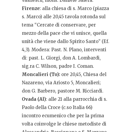
Vasilescu, mons. Daniele Salera.
Firenze
: alla chiesa di s. Marco (piazza
s. Marco) alle 20,45 tavola rotonda sul
tema “Cercate di conservare, per
mezzo della pace che vi unisce, quella
unità che viene dallo Spirito Santo” (Ef.
4,3). Modera: Past. N. Plano, interventi
di: past. L. Giorgi, don A. Lombardi,
sig.ra C. Wilson, padre I. Coman.
Moncalieri (To):
ore 20,45, Chiesa del
Nazareno, via Ariosto 5, Moncalieri;
don G. Barbero, pastore M. Ricciardi.
Ovada (Al)
: alle 21 alla parrocchia di s.
Paolo della Croce (c.so Italia 66)
incontro ecumenico che per la prima
volta coinvolge le chiese metodiste di