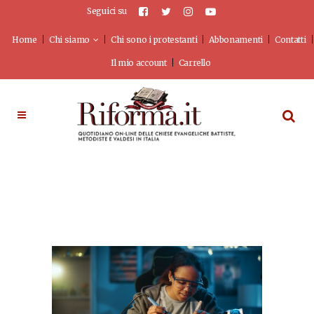
Seguici su
Home
Chi siamo
Chi sono i protestanti
Abbonamenti
Contatti
Il mio account
Carrello