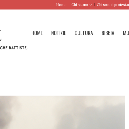
Home
Chi siamo
Chi sono i protesta
HOME
NOTIZIE
CULTURA
BIBBIA
MU