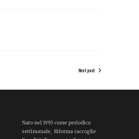
Next post
Nato nel 1993 come periodico
settimanale, Riforma raccoglie