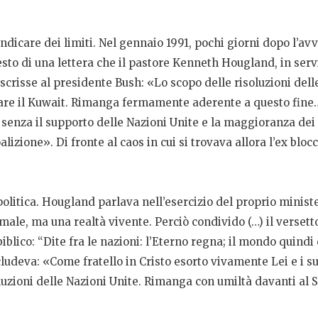
indicare dei limiti. Nel gennaio 1991, pochi giorni dopo l’av
testo di una lettera che il pastore Kenneth Hougland, in ser
 scrisse al presidente Bush: «Lo scopo delle risoluzioni del
ciare il Kuwait. Rimanga fermamente aderente a questo fine…»
, senza il supporto delle Nazioni Unite e la maggioranza dei
alizione». Di fronte al caos in cui si trovava allora l’ex bl
politica. Hougland parlava nell’esercizio del proprio minist
male, ma una realtà vivente. Perciò condivido (…) il verset
 biblico: “Dite fra le nazioni: l’Eterno regna; il mondo quind
ludeva: «Come fratello in Cristo esorto vivamente Lei e i suo
isoluzioni delle Nazioni Unite. Rimanga con umiltà davanti al