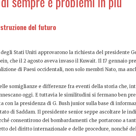
 di sempre e problemi in più
costruzione del futuro
 degli Stati Uniti approvarono la richiesta del presidente 
n, che il 2 agosto aveva invaso il Kuwait. Il 17 gennaio pr
oalizione di Paesi occidentali, non solo membri Nato, ma an
elle somiglianze e differenze fra eventi della storia che, i
innescano oggi. E tuttavia le similitudini si fermano ben pr
ta con la presidenza di G. Bush junior sulla base di informazi
ato di Saddam. Il presidente senior seppe ascoltare le ind
perché consentirono dei bombardamenti che portarono a tante
tto del diritto internazionale e delle procedure, nonché de