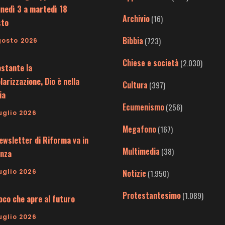
unedì 3 a martedì 18
Archivio
(16)
sto
Bibbia
(723)
gosto 2026
Chiese e società
(2.030)
stante la
larizzazione, Dio è nella
Cultura
(397)
ia
Ecumenismo
(256)
uglio 2026
Megafono
(167)
ewsletter di Riforma va in
Multimedia
(38)
nza
uglio 2026
Notizie
(1.950)
Protestantesimo
(1.089)
uoco che apre al futuro
uglio 2026