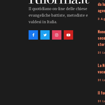
da l
Il quotidiano on-line delle chiese
ago
evangeliche battiste, metodiste e
3 A
valdesi in Italia.
Nono
seco
stor
31 L
La N
vaca
31 L
Il f
31 L