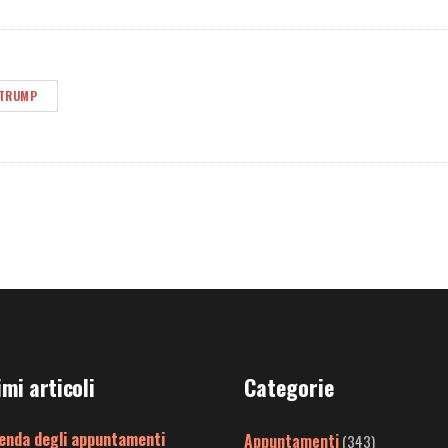
TRUMP
imi articoli
Categorie
enda degli appuntamenti
Appuntamenti
(343)