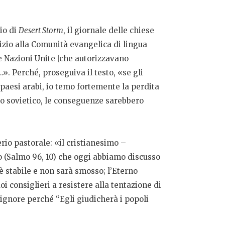
vio di
Desert Storm
, il giornale delle chiese
vizio alla Comunità evangelica di lingua
le Nazioni Unite [che autorizzavano
. Perché, proseguiva il testo, «se gli
 paesi arabi, io temo fortemente la perdita
occo sovietico, le conseguenze sarebbero
erio pastorale: «il cristianesimo –
to (Salmo 96, 10) che oggi abbiamo discusso
i è stabile e non sarà smosso; l’Eterno
i consiglieri a resistere alla tentazione di
 Signore perché “Egli giudicherà i popoli