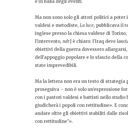
e in balia degli eventi.
Ma non sono solo gli attori politici a poter 
valdesi e metodiste,
La luce
, pubblicava il 
inglese presso la chiesa valdese di Torino,
l’intervento,
ndr
] è chiaro: l’Iraq deve las
obiettivi della guerra dovessero allargarsi
dell’appoggio popolare e lo sfascio della co
state imprevedibili.
Ma la lettera non era un testo di strategia 
proseguiva – non è solo un’espressione for
con i pastori valdesi e battisti nello studio
giudicherà i popoli con rettitudine». E conc
andare oltre gli obiettivi stabiliti dalle r
con rettitudine”».