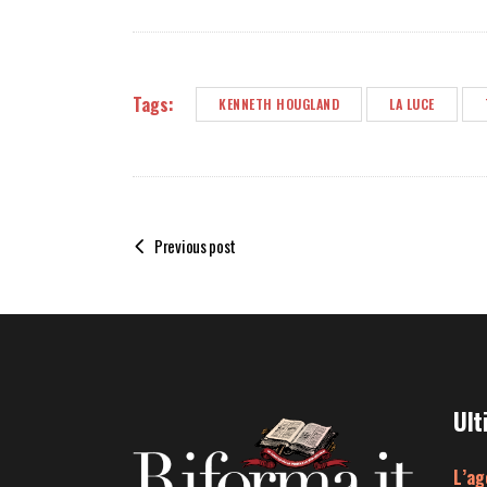
Tags:
KENNETH HOUGLAND
LA LUCE
Previous post
Ult
L’ag