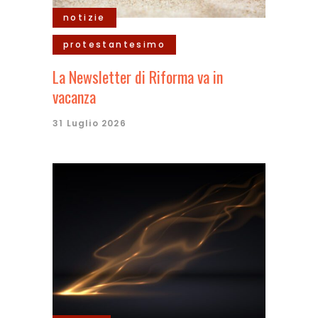
notizie
protestantesimo
La Newsletter di Riforma va in
vacanza
31 Luglio 2026