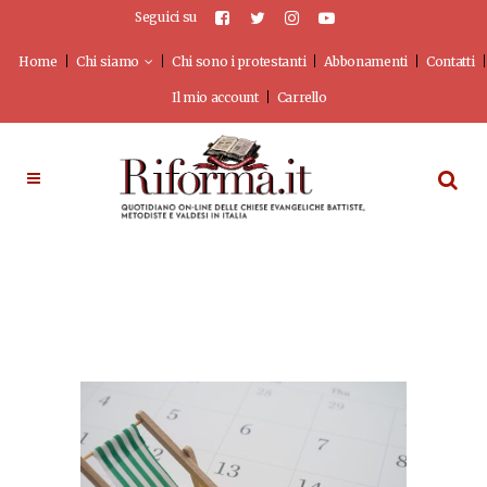
Seguici su
Home
Chi siamo
Chi sono i protestanti
Abbonamenti
Contatti
Il mio account
Carrello