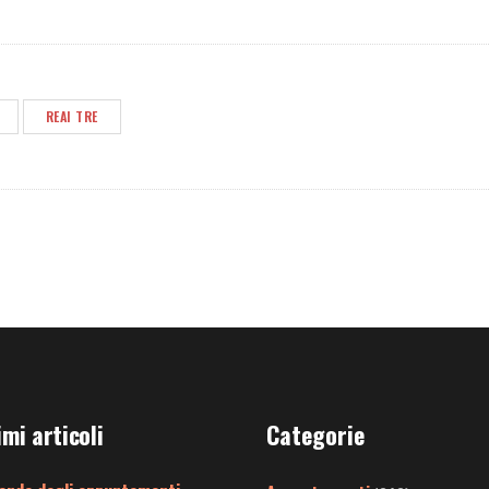
REAI TRE
imi articoli
Categorie