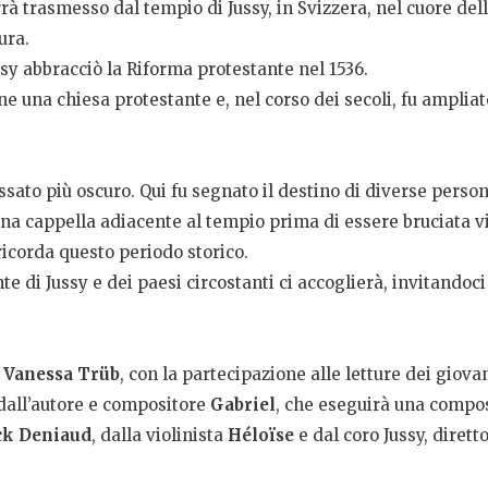
rrà trasmesso dal tempio di Jussy, in Svizzera, nel cuore d
ura.
ssy abbracciò la Riforma protestante nel 1536.
ne una chiesa protestante e, nel corso dei secoli, fu ampliato
ssato più oscuro. Qui fu segnato il destino di diverse perso
una cappella adiacente al tempio prima di essere bruciata viv
orda questo periodo storico.
 di Jussy e dei paesi circostanti ci accoglierà, invitandoci a
a
Vanessa Trüb
, con la partecipazione alle letture dei giova
all’autore e compositore
Gabriel
, che eseguirà una compos
ck Deniaud
, dalla violinista
Héloïse
e dal coro Jussy, dirett