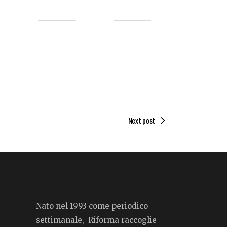
Next post
Nato nel 1993 come periodico
settimanale, Riforma raccoglie