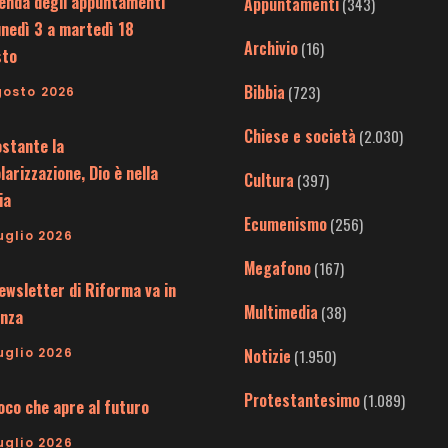
enda degli appuntamenti
Appuntamenti
(343)
unedì 3 a martedì 18
Archivio
(16)
sto
Bibbia
(723)
gosto 2026
Chiese e società
(2.030)
stante la
larizzazione, Dio è nella
Cultura
(397)
ia
Ecumenismo
(256)
uglio 2026
Megafono
(167)
ewsletter di Riforma va in
Multimedia
(38)
nza
uglio 2026
Notizie
(1.950)
Protestantesimo
(1.089)
uoco che apre al futuro
uglio 2026