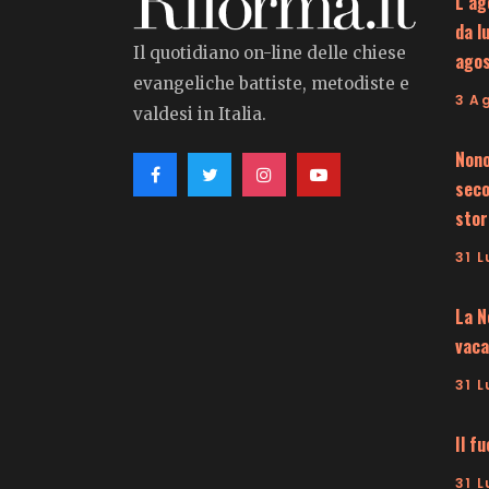
L’ag
da l
Il quotidiano on-line delle chiese
ago
evangeliche battiste, metodiste e
3 A
valdesi in Italia.
Nono
seco
stor
31 L
La N
vaca
31 L
Il f
31 L