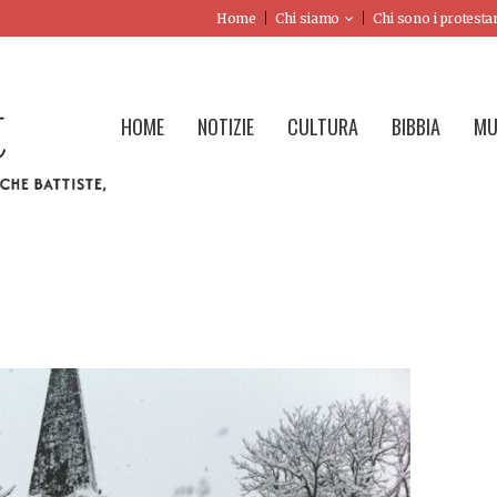
Home
Chi siamo
Chi sono i protesta
HOME
NOTIZIE
CULTURA
BIBBIA
MU