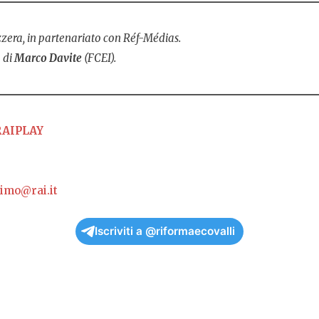
zera, in partenariato con Réf-Médias.
 di
Marco Davite
(FCEI).
RAIPLAY
imo@rai.it
Iscriviti a @riformaecovalli