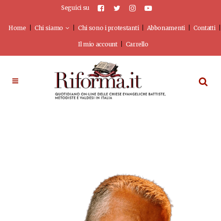
Seguici su
Home
Chi siamo
Chi sono i protestanti
Abbonamenti
Contatti
Il mio account
Carrello