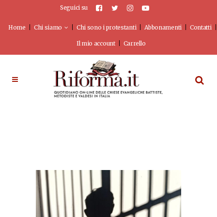
Seguici su
Home
Chi siamo
Chi sono i protestanti
Abbonamenti
Contatti
Il mio account
Carrello