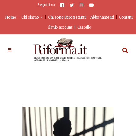
Seguici su
Home
Chi siamo
Chi sono i protestanti
Abbonamenti
Contatti
Il mio account
Carrello