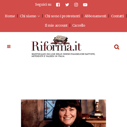
Seguici su
Home
Chi siamo
Chi sono i protestanti
Abbonamenti
Contatti
Il mio account
Carrello