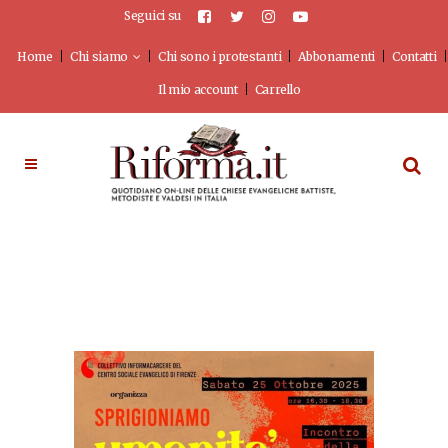
Seguici su
Home
Chi siamo
Chi sono i protestanti
Abbonamenti
Contatti
Il mio account
Carrello