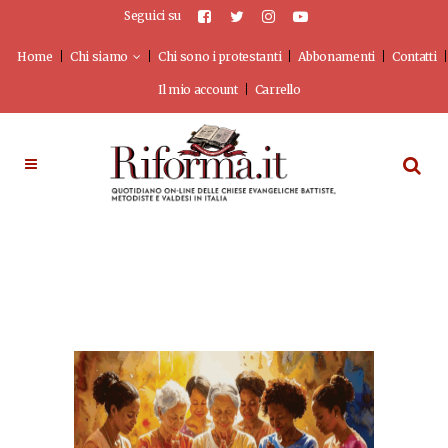
Seguici su
Home
Chi siamo
Chi sono i protestanti
Abbonamenti
Contatti
Il mio account
Carrello