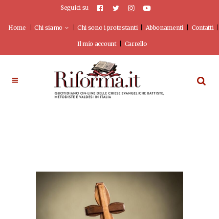
Seguici su
Home
Chi siamo
Chi sono i protestanti
Abbonamenti
Contatti
Il mio account
Carrello