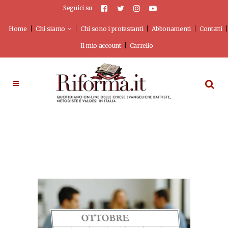
Seguici su
Home
Chi siamo
Chi sono i protestanti
Abbonamenti
Contatti
Il mio account
Carrello