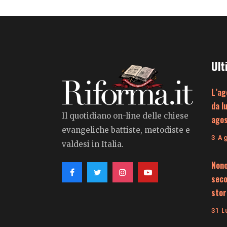
Ult
L’ag
da l
Il quotidiano on-line delle chiese
ago
evangeliche battiste, metodiste e
3 A
valdesi in Italia.
Nono
seco
stor
31 L