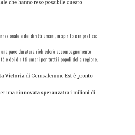
onale che hanno reso possibile questo
nazionale e dei diritti umani, in spirito e in pratica;
he una pace duratura richiederà accompagnamento
 e dei diritti umani per tutti i popoli della regione.
a Victoria
di Gerusalemme Est è pronto
per una
rinnovata speranza
tra i milioni di