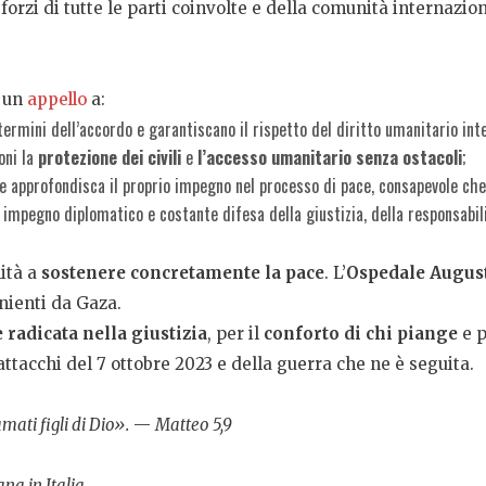
forzi di tutte le parti coinvolte e della comunità internazi
e un
appello
a:
termini dell’accordo e garantiscano il rispetto del diritto umanitario inter
oni la
protezione dei civili
e
l’accesso umanitario senza ostacoli
;
e approfondisca il proprio impegno nel processo di pace, consapevole c
mpegno diplomatico e costante difesa della giustizia, della responsabilità
lità a
sostenere concretamente la pace
. L’
Ospedale August
nienti da Gaza.
 radicata nella giustizia
, per il
conforto di chi piange
e 
ttacchi del 7 ottobre 2023 e della guerra che ne è seguita.
mati figli di Dio».
—
Matteo 5,9
na in Italia