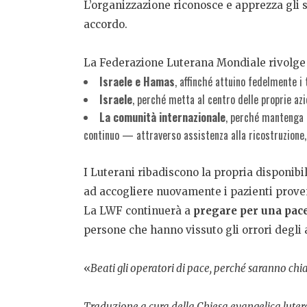
L’organizzazione riconosce e apprezza gli s
accordo.
La Federazione Luterana Mondiale rivolg
Israele e Hamas
, affinché attuino fedelmente i 
Israele
, perché metta al centro delle proprie azi
La comunità internazionale
, perché mantenga 
continuo — attraverso assistenza alla ricostruzione, i
I Luterani ribadiscono la propria disponibi
ad accogliere nuovamente i pazienti prove
La LWF continuerà a
pregare per una pace
persone che hanno vissuto gli orrori degli a
«
Beati gli operatori di pace, perché saranno chia
Traduzione a cura della Chiesa evangelica lutera