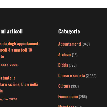
imi articoli
Categorie
enda degli appuntamenti
Appuntamenti
(343)
unedì 3 a martedì 18
Archivio
(16)
sto
Bibbia
(723)
gosto 2026
Chiese e società
(2.030)
stante la
larizzazione, Dio è nella
Cultura
(397)
ia
Ecumenismo
(256)
uglio 2026