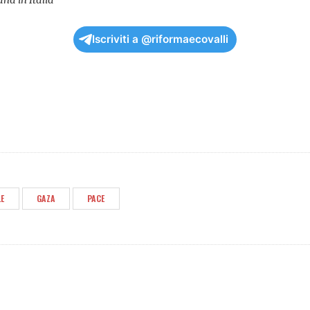
Iscriviti a @riformaecovalli
LE
GAZA
PACE