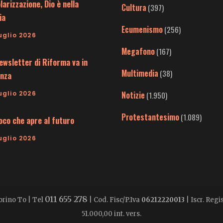
larizzazione, Dio è nella
Cultura
(397)
ia
Ecumenismo
(256)
uglio 2026
Megafono
(167)
ewsletter di Riforma va in
Multimedia
(38)
nza
uglio 2026
Notizie
(1.950)
Protestantesimo
(1.089)
uoco che apre al futuro
uglio 2026
011 655 278
Torino To | Tel
| Cod. Fisc/P.Iva
06212220013
| Iscr. Reg
51.000,00 int. vers.