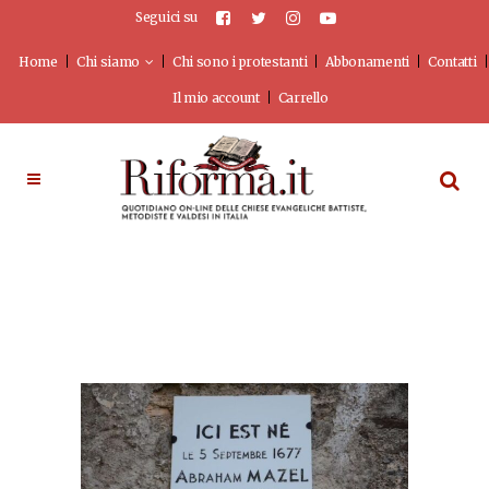
Seguici su
Home
Chi siamo
Chi sono i protestanti
Abbonamenti
Contatti
Il mio account
Carrello