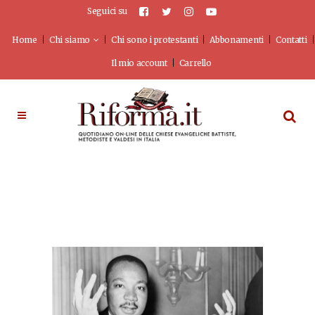
Seguici su
Home
Chi siamo
Chi sono i protestanti
Abbonamenti
Contatti
Il mio account
Carrello