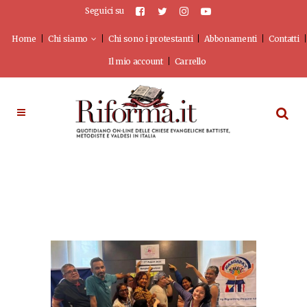
Seguici su
Home
Chi siamo
Chi sono i protestanti
Abbonamenti
Contatti
Il mio account
Carrello