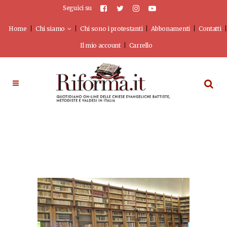
Seguici su
Home
Chi siamo
Chi sono i protestanti
Abbonamenti
Contatti
Il mio account
Carrello