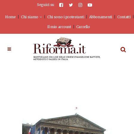
Seguici su
Home
Chi siamo
Chi sono i protestanti
Abbonamenti
Contatti
Il mio account
Carrello