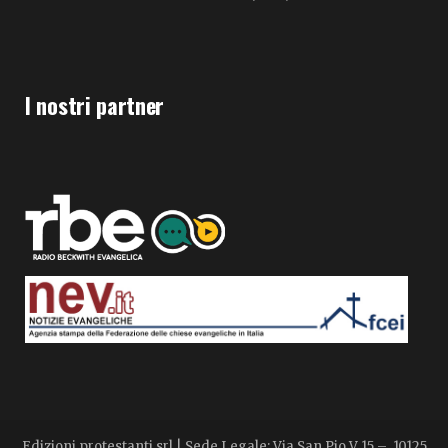
I nostri partner
Edizioni protestanti srl | Sede Legale: Via San Pio V 15 – 10125