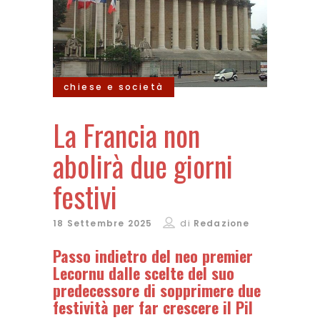
chiese e società
La Francia non
abolirà due giorni
festivi
18 Settembre 2025
di
Redazione
Passo indietro del neo premier
Lecornu dalle scelte del suo
predecessore di sopprimere due
festività per far crescere il Pil