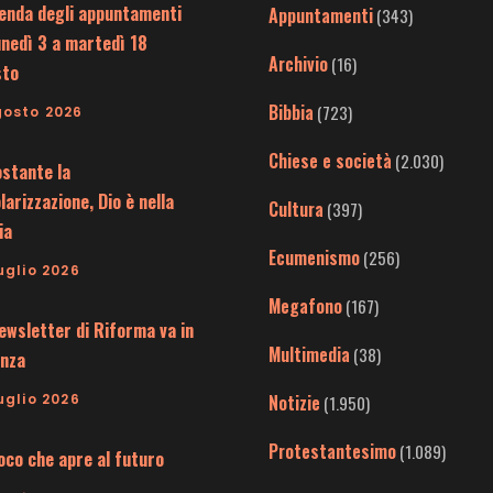
enda degli appuntamenti
Appuntamenti
(343)
unedì 3 a martedì 18
Archivio
(16)
sto
Bibbia
(723)
gosto 2026
Chiese e società
(2.030)
stante la
larizzazione, Dio è nella
Cultura
(397)
ia
Ecumenismo
(256)
uglio 2026
Megafono
(167)
ewsletter di Riforma va in
Multimedia
(38)
nza
uglio 2026
Notizie
(1.950)
Protestantesimo
(1.089)
uoco che apre al futuro