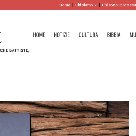
Home
Chi siamo
Chi sono i protesta
HOME
NOTIZIE
CULTURA
BIBBIA
MU