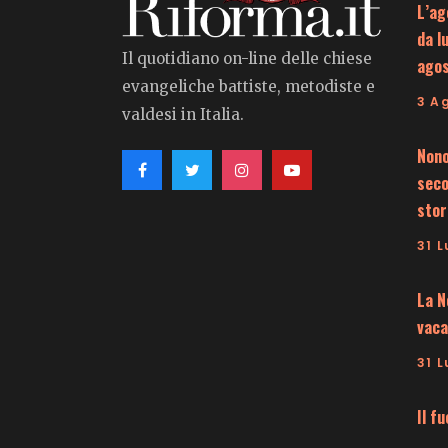
L’ag
da l
Il quotidiano on-line delle chiese
ago
evangeliche battiste, metodiste e
3 A
valdesi in Italia.
Nono
seco
stor
31 L
La N
vaca
31 L
Il f