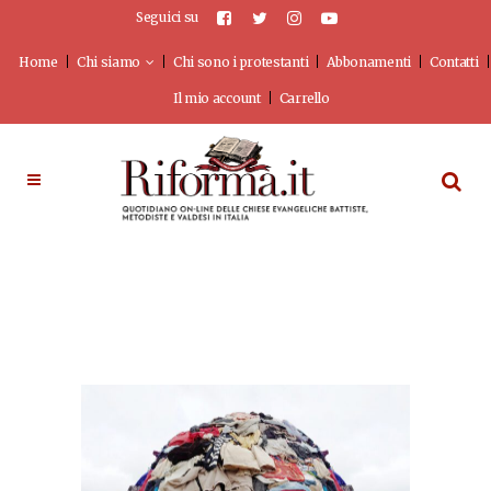
Seguici su
Home
Chi siamo
Chi sono i protestanti
Abbonamenti
Contatti
Il mio account
Carrello