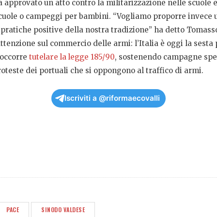
a approvato un atto contro la militarizzazione nelle scuole
 scuole o campeggi per bambini. “Vogliamo proporre invece 
e pratiche positive della nostra tradizione” ha detto Tomass
ttenzione sul commercio delle armi: l’Italia è oggi la sesta
 occorre
tutelare la legge 185/90
, sostenendo campagne speci
oteste dei portuali che si oppongono al traffico di armi.
Iscriviti a @riformaecovalli
PACE
SINODO VALDESE