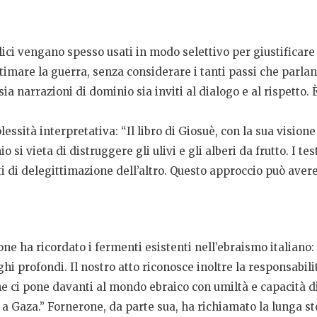
ici vengano spesso usati in modo selettivo per giustificare 
imare la guerra, senza considerare i tanti passi che parlano
sia narrazioni di dominio sia inviti al dialogo e al rispetto.
sità interpretativa: “Il libro di Giosuè, con la sua visione di
 si vieta di distruggere gli ulivi e gli alberi da frutto. I t
i di delegittimazione dell’altro. Questo approccio può avere
ne ha ricordato i fermenti esistenti nell’ebraismo italiano: 
i profondi. Il nostro atto riconosce inoltre la responsabilit
e ci pone davanti al mondo ebraico con umiltà e capacità d
e a Gaza.” Fornerone, da parte sua, ha richiamato la lunga sto