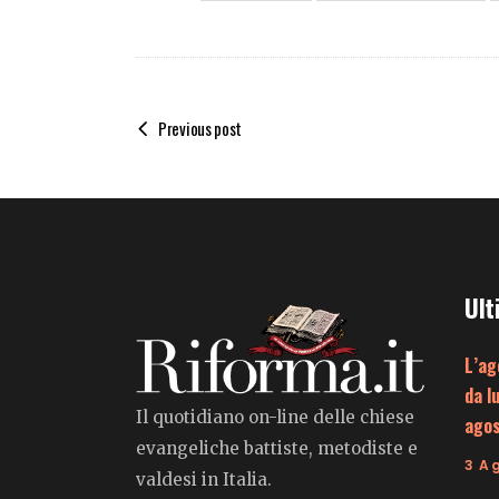
Previous post
Ult
L’ag
da l
Il quotidiano on-line delle chiese
ago
evangeliche battiste, metodiste e
3 A
valdesi in Italia.