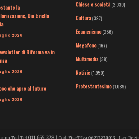
Chiese e società
(2.030)
stante la
larizzazione, Dio è nella
Cultura
(397)
ia
Ecumenismo
(256)
uglio 2026
Megafono
(167)
ewsletter di Riforma va in
Multimedia
(38)
nza
uglio 2026
Notizie
(1.950)
Protestantesimo
(1.089)
uoco che apre al futuro
uglio 2026
011 655 278
Torino To | Tel
| Cod. Fisc/P.Iva
06212220013
| Iscr. Reg