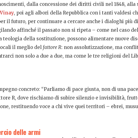
cimenti, dalla concessione dei diritti civili nel 1848, alla 
 Vinay
, poi agli albori della Repubblica con i tanti valdesi 
 il futuro, per continuare a cercare anche i dialoghi più diff
ilando affinché il passato non si ripeta – come nel caso de
a teologia della sostituzione, possono alimentare nuove dis
ocali il meglio del
fattore R
: non assolutizzazione, ma confli
ntrarci non solo a due a due, ma come le tre religioni del 
mpegno concreto: “Parliamo di pace giusta, non di una pace 
re R, dove rischiamo di subire silenzio e invisibilità, frutt
ne, restituendo voce a chi vive quei territori – ebrei, musu
rcio delle armi