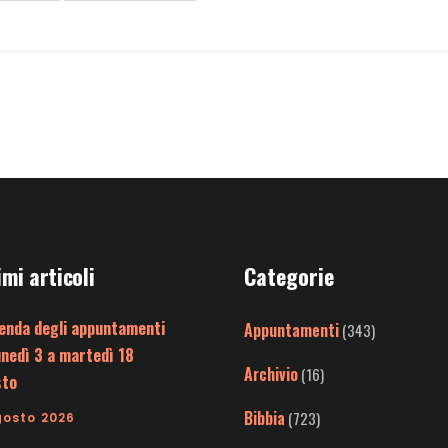
imi articoli
Categorie
enda degli appuntamenti
Appuntamenti
(343)
unedì 3 a martedì 18
Archivio
(16)
sto
Bibbia
(723)
gosto 2026