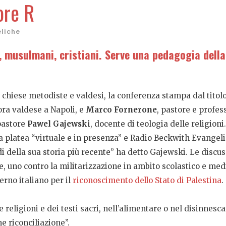
ore R
eliche
, musulmani, cristiani. Serve una pedagogia dell
e chiese metodiste e valdesi, la conferenza stampa dal titolo 
ora valdese a Napoli, e
Marco Fornerone
, pastore e profe
pastore
Pawel Gajewski
, docente di teologia delle religioni.
 platea “virtuale e in presenza” e Radio Beckwith Evangelica
ndi della sua storia più recente” ha detto Gajewski. Le disc
ese, uno contro la militarizzazione in ambito scolastico e me
erno italiano per il
riconoscimento dello Stato di Palestina
.
religioni e dei testi sacri, nell’alimentare o nel disinnescare
e riconciliazione”.