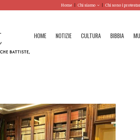
Home
Chi siamo
Chi sono i protesta
HOME
NOTIZIE
CULTURA
BIBBIA
MU