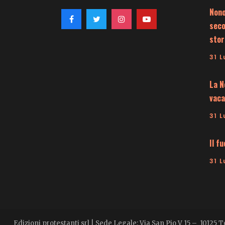
Nono
seco
stor
31 L
La N
vaca
31 L
Il f
31 L
Edizioni protestanti srl | Sede Legale: Via San Pio V 15 – 10125 