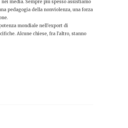
 e nei media. Sempre più spesso assistiamo
una pedagogia della nonviolenza, una forza
one.
 potenza mondiale nell’export di
fiche. Alcune chiese, fra l’altro, stanno