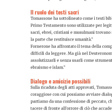
Il ruolo dei testi sacri
Tomassone ha sottolineato come i testi bibl
Primo Testamento sono utilizzate per legitt
sacri, ebrei, cristiani e musulmani trovano 
la parte che restituisce umanità.”
Fornerone ha affrontato il tema della comples
difficili da leggere. Ma già nel Deuteronomio
assolutizzarli e senza usarli come strument
ebraismo e islam.”
Dialogo e amicizie possibili
Sulla ricaduta degli atti approvati, Tomasso
coraggiose con cui possiamo avviare dialogh
partiamo da una confessione di peccato, ch
tacere di fronte all’orrore di ciò che accad