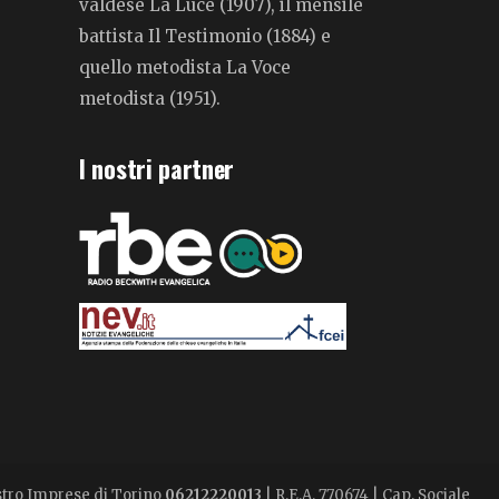
valdese La Luce (1907), il mensile
battista Il Testimonio (1884) e
quello metodista La Voce
metodista (1951).
I nostri partner
istro Imprese di Torino
06212220013
| R.E.A. 770674 | Cap. Sociale