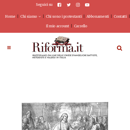
Seguici su
Home
Chi siamo
Chi sono i protestanti
Abbonamenti
Contatti
Il mio account
Carrello