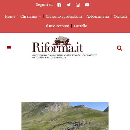
Seguici su
Home
Chi siamo
Chi sono i protestanti
Abbonamenti
Contatti
Il mio account
Carrello